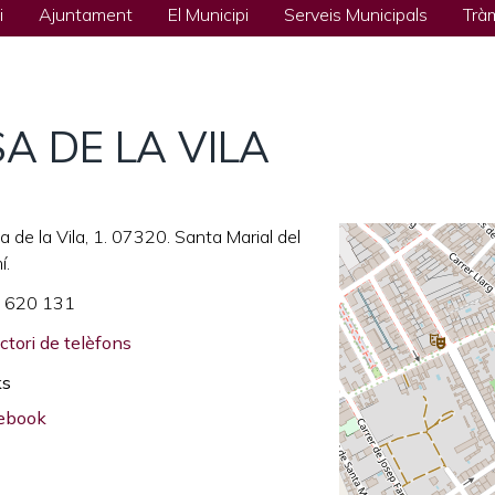
i
Ajuntament
El Municipi
Serveis Municipals
Trà
A DE LA VILA
a de la Vila, 1. 07320. Santa Marial del
í.
 620 131
ctori de telèfons
ks
ebook