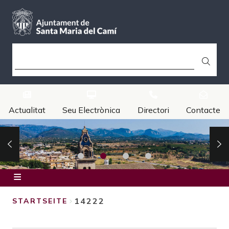
Direkt
zum
Inhalt
SUCHE
Actualitat
Seu Electrònica
Directori
Contacte
Inici
14222
STARTSEITE
Ajuntament
BREADCRUMB