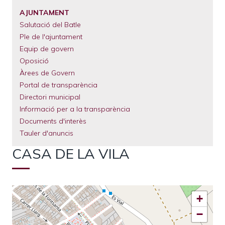
El
Municipi
AJUNTAMENT
Salutació del Batle
Serveis
Municipals
Ple de l'ajuntament
Equip de govern
Tràmits
Oposició
Àrees de Govern
Portal de transparència
Directori municipal
Informació per a la transparència
Documents d'interès
Tauler d'anuncis
CASA DE LA VILA
+
−