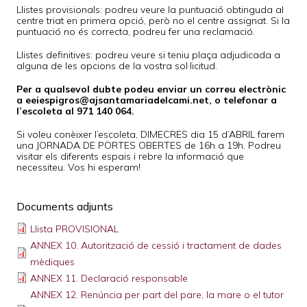
Llistes provisionals: podreu veure la puntuació obtinguda al
centre triat en primera opció, però no el centre assignat. Si la
puntuació no és correcta, podreu fer una reclamació.
Llistes definitives: podreu veure si teniu plaça adjudicada a
alguna de les opcions de la vostra sol·licitud.
Per a qualsevol dubte podeu enviar un correu electrònic
a eeiespigros@ajsantamariadelcami.net, o telefonar a
l’escoleta al 971 140 064.
Si voleu conèixer l’escoleta, DIMECRES dia 15 d’ABRIL farem
una JORNADA DE PORTES OBERTES de 16h a 19h. Podreu
visitar els diferents espais i rebre la informació que
necessiteu. Vos hi esperam!
Documents adjunts
Llista PROVISIONAL
ANNEX 10. Autorització de cessió i tractament de dades
mèdiques
ANNEX 11. Declaració responsable
ANNEX 12. Renúncia per part del pare, la mare o el tutor