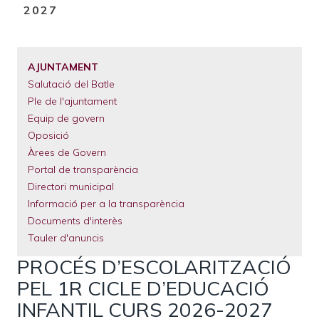
D'ARIADNA
El
2027
Municipi
Serveis
Municipals
AJUNTAMENT
Tràmits
Salutació del Batle
Ple de l'ajuntament
Equip de govern
Oposició
Àrees de Govern
Portal de transparència
Directori municipal
Informació per a la transparència
Documents d'interès
Tauler d'anuncis
PROCÉS D’ESCOLARITZACIÓ
PEL 1R CICLE D’EDUCACIÓ
INFANTIL CURS 2026-2027