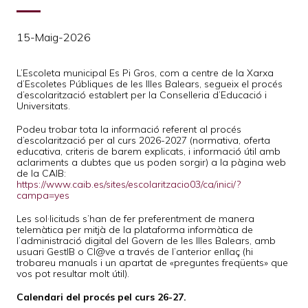
15-Maig-2026
L’Escoleta municipal Es Pi Gros, com a centre de la Xarxa
d’Escoletes Públiques de les Illes Balears, segueix el procés
d’escolarització establert per la Conselleria d’Educació i
Universitats.
Podeu trobar tota la informació referent al procés
d’escolarització per al curs 2026-2027 (normativa, oferta
educativa, criteris de barem explicats, i informació útil amb
aclariments a dubtes que us poden sorgir) a la pàgina web
de la CAIB:
https://www.caib.es/sites/escolaritzacio03/ca/inici/?
campa=yes
Les sol·licituds s’han de fer preferentment de manera
telemàtica per mitjà de la plataforma informàtica de
l’administració digital del Govern de les Illes Balears, amb
usuari GestIB o Cl@ve a través de l’anterior enllaç (hi
trobareu manuals i un apartat de «preguntes freqüents» que
vos pot resultar molt útil).
Calendari del procés pel curs 26-27.