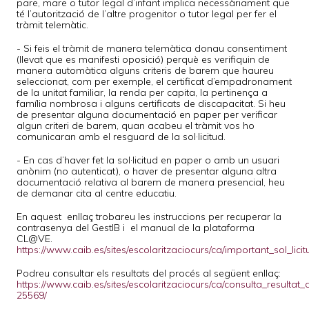
pare, mare o tutor legal d’infant implica necessàriament que
té l’autorització de l’altre progenitor o tutor legal per fer el
tràmit telemàtic.
- Si feis el tràmit de manera telemàtica donau consentiment
(llevat que es manifesti oposició) perquè es verifiquin de
manera automàtica alguns criteris de barem que haureu
seleccionat, com per exemple, el certificat d’empadronament
de la unitat familiar, la renda per capita, la pertinença a
família nombrosa i alguns certificats de discapacitat. Si heu
de presentar alguna documentació en paper per verificar
algun criteri de barem, quan acabeu el tràmit vos ho
comunicaran amb el resguard de la sol·licitud.
- En cas d’haver fet la sol·licitud en paper o amb un usuari
anònim (no autenticat), o haver de presentar alguna altra
documentació relativa al barem de manera presencial, heu
de demanar cita al centre educatiu.
En aquest enllaç trobareu les instruccions per recuperar la
contrasenya del GestIB i el manual de la plataforma
CL@VE.
https://www.caib.es/sites/escolaritzaciocurs/ca/important_sol_licit
Podreu consultar els resultats del procés al següent enllaç:
https://www.caib.es/sites/escolaritzaciocurs/ca/consulta_resultat
25569/