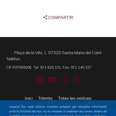
COMPARTIR
Plaça de la Vila, 1. 07320 Santa Maria del Camí.
Telèfon
CIF P0705600E. Tel: 971 620 131. Fax: 971 140 337
Inici
Tràmits
Totes les notícies
Footer
Aquest lloc web utilitza Cookies pròpies per recopilar informació
menu
amb la finalitat tècnica, no es recaven ni cedeixen les seves dades de
Horari atenció al públic
caràcter personal sense el seu consentiment. Així mateix, s'informa