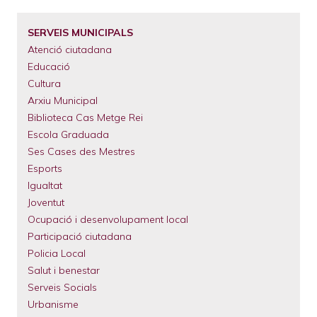
D'ARIADNA
El
Municipi
SERVEIS MUNICIPALS
Serveis
Municipals
Atenció ciutadana
Educació
Tràmits
Cultura
Arxiu Municipal
Biblioteca Cas Metge Rei
Escola Graduada
Ses Cases des Mestres
Esports
Igualtat
Joventut
Ocupació i desenvolupament local
Participació ciutadana
Policia Local
Salut i benestar
Serveis Socials
Urbanisme