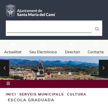
Vés
al
contingut
CERCA
Actualitat
Seu Electrònica
Directori
Contacte
Inici
INICI
SERVEIS MUNICIPALS
CULTURA
ESCOLA GRADUADA
Ajuntament
FIL