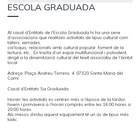
ESCOLA GRADUADA
Al casal d’Entitats de l’Escola Graduada hi ha una serie
d’associacions que realitzen activitats de tipus cultural com
tallers, xerrades,
col·loquis, relacionats amb cultural popular, foment de la
lectura, etc... Es tracta d’un espai multifuncional i polivalent,
dirigit a la dinamització cultural del teixit associatiu de l’àmbit
local.
Adreça: Plaça Andreu Torrens, 4. 07320 Santa Maria del
Camí
Casal d’Entitats Sa Graduada
Horari: les activitats es centren més a l’època de la tardor,
hivern i primavera a l’horari comprès entre les 16:00 hores a
20:00 hores.
Als mesos d’estiu aquest equipament té un ús de tipus més
lúdic.