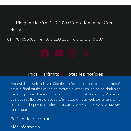
Plaça de la Vila, 1. 07320 Santa Maria del Camí.
Telèfon
CIF P0705600E. Tel: 971 620 131. Fax: 971 140 337
Inici
Tràmits
Totes les notícies
Footer
Aquest lloc web utilitza Cookies pròpies per recopilar informació
menu
amb la finalitat tècnica, no es recaven ni cedeixen les seves dades de
Horari atenció al públic
caràcter personal sense el seu consentiment. Així mateix, s'informa
1
que aquest lloc web disposa d'enllaços a llocs web de tercers amb
De dilluns a dimecres i divendres: de 9 a 14h
polítiques de privacitat alienes a AJUNTAMENT DE SANTA MARIA
-
Dijous: de 9 a 19h
DEL CAMI.
Home
Política de privacitat
2
Més informació