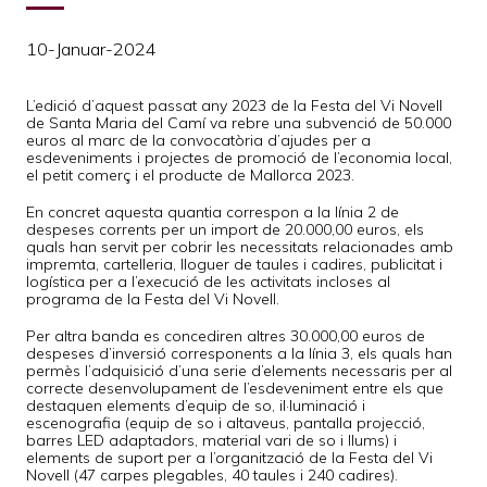
10-Januar-2024
L’edició d’aquest passat any 2023 de la Festa del Vi Novell
de Santa Maria del Camí va rebre una subvenció de 50.000
euros al marc de la convocatòria d’ajudes per a
esdeveniments i projectes de promoció de l’economia local,
el petit comerç i el producte de Mallorca 2023.
En concret aquesta quantia correspon a la línia 2 de
despeses corrents per un import de 20.000,00 euros, els
quals han servit per cobrir les necessitats relacionades amb
impremta, cartelleria, lloguer de taules i cadires, publicitat i
logística per a l’execució de les activitats incloses al
programa de la Festa del Vi Novell.
Per altra banda es concediren altres 30.000,00 euros de
despeses d’inversió corresponents a la línia 3, els quals han
permès l’adquisició d’una serie d’elements necessaris per al
correcte desenvolupament de l’esdeveniment entre els que
destaquen elements d’equip de so, il·luminació i
escenografia (equip de so i altaveus, pantalla projecció,
barres LED adaptadors, material vari de so i llums) i
elements de suport per a l’organització de la Festa del Vi
Novell (47 carpes plegables, 40 taules i 240 cadires).