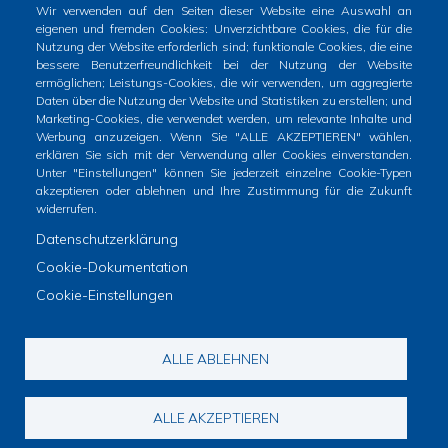
Wir verwenden auf den Seiten dieser Website eine Auswahl an
eigenen und fremden Cookies: Unverzichtbare Cookies, die für die
Nutzung der Website erforderlich sind; funktionale Cookies, die eine
bessere Benutzerfreundlichkeit bei der Nutzung der Website
ermöglichen; Leistungs-Cookies, die wir verwenden, um aggregierte
Inici
Tràmits
Totes les notícies
Daten über die Nutzung der Website und Statistiken zu erstellen; und
Footer
Marketing-Cookies, die verwendet werden, um relevante Inhalte und
menu
Werbung anzuzeigen. Wenn Sie "ALLE AKZEPTIEREN" wählen,
Horari atenció al públic
erklären Sie sich mit der Verwendung aller Cookies einverstanden.
1
Unter "Einstellungen" können Sie jederzeit einzelne Cookie-Typen
De dilluns a dimecres i divendres: de 9 a 14h
akzeptieren oder ablehnen und Ihre Zustimmung für die Zukunft
-
Dijous: de 9 a 19h
widerrufen.
Home
Datenschutzerklärung
2
Cookie-Dokumentation
Cookie-Einstellungen
Avís legal
Politica de privacitat a Xarxes Socials
ALLE ABLEHNEN
Footer
Política de galetes (Cookies)
Política de privacitat
info
RAT
ALLE AKZEPTIEREN
menu
© Ajuntament de Santa Maria del Camí.