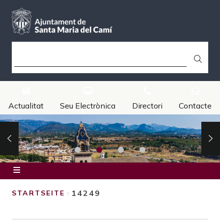
Direkt
zum
Inhalt
SUCHE
Actualitat
Seu Electrònica
Directori
Contacte
Inici
14249
STARTSEITE
Ajuntament
BREADCRUMB