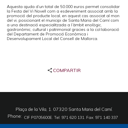
Aquesta ajuda d’un total de 50.000 euros permet consolidar
la Festa del Vi Novell com a esdeveniment associat amb la
promoció del producte local, en aquest cas associat al mon
del vi, posicionant el municipi de Santa Maria del Camí com
a una destinació especialitzada a l’àmbit enològic,
gastronòmic, cultural i patrimonial gracies a la col·laboració
del Departament de Promoció Econòmica i
Desenvolupament Local del Consell de Mallorca.
COMPARTIR
Plaça de la Vila, 1. 07320 Santa Maria del Camí.
Phone
CIF P0705600E. Tel: 971 620 131. Fax: 971 140 337