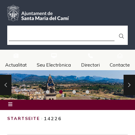
Direkt
zum
Inhalt
SUCHE
Actualitat
Seu Electrònica
Directori
Contacte
Inici
14226
STARTSEITE
Ajuntament
BREADCRUMB