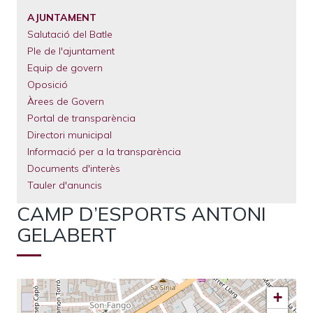
El
Municipi
AJUNTAMENT
Salutació del Batle
Serveis
Municipals
Ple de l'ajuntament
Equip de govern
Tràmits
Oposició
Àrees de Govern
Portal de transparència
Directori municipal
Informació per a la transparència
Documents d'interès
Tauler d'anuncis
CAMP D’ESPORTS ANTONI
GELABERT
+