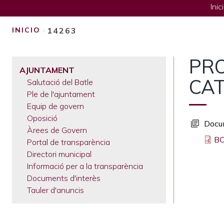
Inic
14263
INICIO
SOBRESCRIBIR
PRO
ENLACES
AJUNTAMENT
CAT
Salutació del Batle
DE
Ple de l'ajuntament
AYUDA
Equip de govern
Oposició
A
Docu
Àrees de Govern
BO
Portal de transparència
LA
Directori municipal
NAVEGACIÓN
Informació per a la transparència
Documents d'interès
Tauler d'anuncis