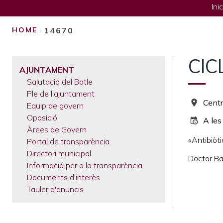
Inic
14670
HOME
BREADCRUMB
CIC
AJUNTAMENT
Salutació del Batle
Ple de l'ajuntament
Centr
Equip de govern
Oposició
A les
Àrees de Govern
«Antibiòti
Portal de transparència
Directori municipal
Doctor Ba
Informació per a la transparència
Documents d'interès
Tauler d'anuncis