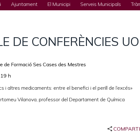
i
Ajuntament
El Municipi
Serveis Municipals
Trà
LE DE CONFERÈNCIES U
e de Formació Ses Cases des Mestres
 19 h
cs i altres medicaments: entre el benefici i el perill de l’excés»
rtomeu Vilanova, professor del Departament de Química
COMPART