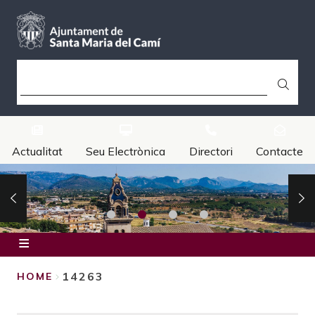
Skip
to
main
content
SEARCH
Actualitat
Seu Electrònica
Directori
Contacte
Inici
14263
HOME
Ajuntament
BREADCRUMB