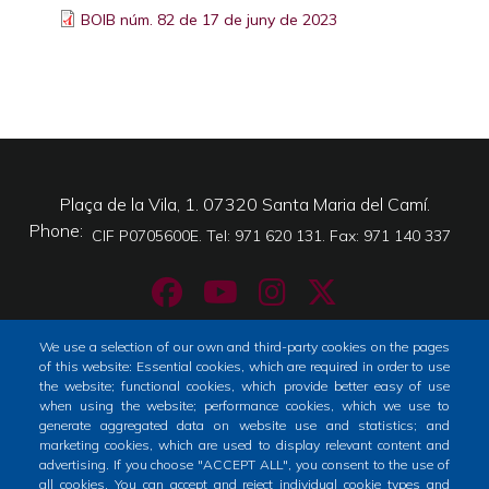
BOIB núm. 82 de 17 de juny de 2023
Plaça de la Vila, 1. 07320 Santa Maria del Camí.
Phone
CIF P0705600E. Tel: 971 620 131. Fax: 971 140 337
We use a selection of our own and third-party cookies on the pages
of this website: Essential cookies, which are required in order to use
Home
Tràmits
City
the website; functional cookies, which provide better easy of use
Footer
when using the website; performance cookies, which we use to
menu
generate aggregated data on website use and statistics; and
Horari atenció al públic
marketing cookies, which are used to display relevant content and
1
advertising. If you choose "ACCEPT ALL", you consent to the use of
De dilluns a dimecres i divendres: de 9 a 14h
all cookies. You can accept and reject individual cookie types and