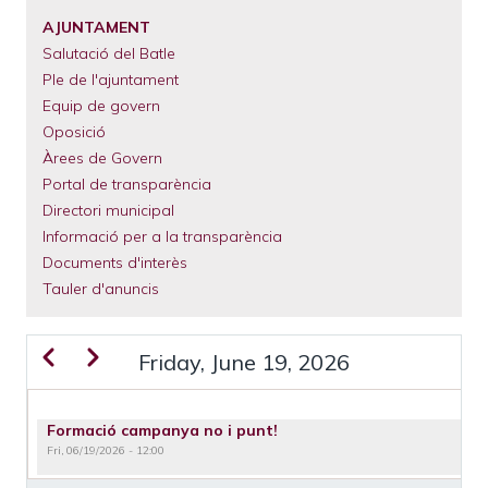
El
Municipi
AJUNTAMENT
Salutació del Batle
Serveis
Municipals
Ple de l'ajuntament
Equip de govern
Tràmits
Oposició
Àrees de Govern
Portal de transparència
Directori municipal
Informació per a la transparència
Documents d'interès
Tauler d'anuncis
Previous
Next
Friday, June 19, 2026
PAGINATION
Formació campanya no i punt!
Fri, 06/19/2026 - 12:00