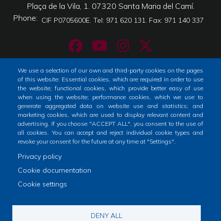
Plaça de la Vila, 1. 07320 Santa Maria del Camí.
Phone
CIF P0705600E. Tel: 971 620 131. Fax: 971 140 337
We use a selection of our own and third-party cookies on the pages
of this website: Essential cookies, which are required in order to use
Home
Tràmits
City
the website; functional cookies, which provide better easy of use
Footer
when using the website; performance cookies, which we use to
menu
generate aggregated data on website use and statistics; and
Horari atenció al públic
marketing cookies, which are used to display relevant content and
1
advertising. If you choose "ACCEPT ALL", you consent to the use of
De dilluns a dimecres i divendres: de 9 a 14h
all cookies. You can accept and reject individual cookie types and
-
Dijous: de 9 a 19h
revoke your consent for the future at any time at "Settings".
Home
Privacy policy
2
Cookie documentation
Cookie settings
Avís legal
Politica de privacitat a Xarxes Socials
DENY ALL