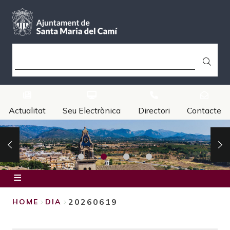
Skip
to
main
content
SEARCH
Actualitat
Seu Electrònica
Directori
Contacte
Inici
20260619
HOME
DIA
Ajuntament
BREADCRUMB