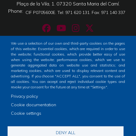
Plaça de la Vila, 1. 07320 Santa Maria del Camí.
Phone
CIF P0705600E. Tel: 971 620 131. Fax: 971 140 337
We use a selection of our own and third-party cookies on the pages
of this website: Essential cookies, which are required in order to use
Home
Tràmits
City
the website; functional cookies, which provide better easy of use
Footer
when using the website; performance cookies, which we use to
menu
generate aggregated data on website use and statistics; and
Horari atenció al públic
marketing cookies, which are used to display relevant content and
1
advertising. If you choose "ACCEPT ALL", you consent to the use of
De dilluns a dimecres i divendres: de 9 a 14h
all cookies. You can accept and reject individual cookie types and
-
Dijous: de 9 a 19h
revoke your consent for the future at any time at "Settings".
Home
Privacy policy
2
Cookie documentation
Cookie settings
Avís legal
Politica de privacitat a Xarxes Socials
DENY ALL