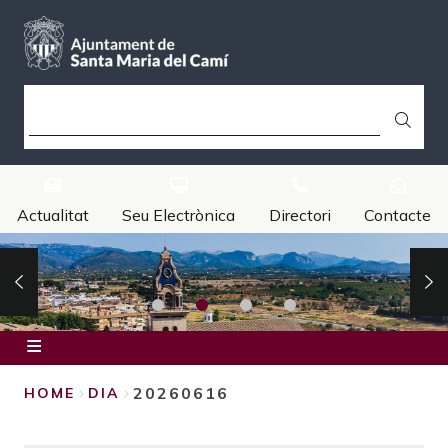
Skip
to
main
content
SEARCH
Actualitat
Seu Electrònica
Directori
Contacte
Inici
20260616
HOME
DIA
Ajuntament
BREADCRUMB