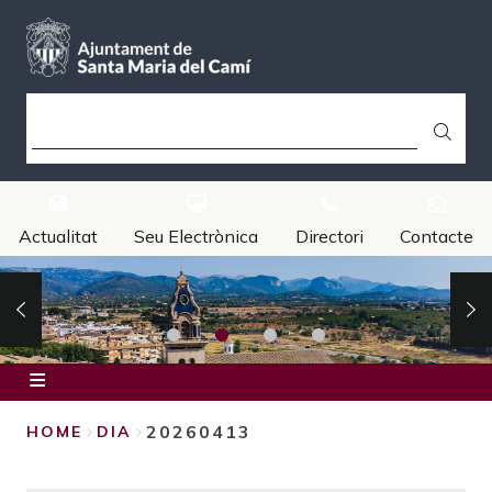
Skip
to
main
content
SEARCH
Actualitat
Seu Electrònica
Directori
Contacte
Inici
20260413
HOME
DIA
Ajuntament
BREADCRUMB