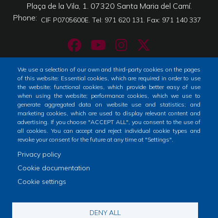
Plaça de la Vila, 1. 07320 Santa Maria del Camí.
Phone
CIF P0705600E. Tel: 971 620 131. Fax: 971 140 337
We use a selection of our own and third-party cookies on the pages
of this website: Essential cookies, which are required in order to use
Home
Tràmits
City
the website; functional cookies, which provide better easy of use
Footer
when using the website; performance cookies, which we use to
menu
generate aggregated data on website use and statistics; and
Horari atenció al públic
marketing cookies, which are used to display relevant content and
1
advertising. If you choose "ACCEPT ALL", you consent to the use of
De dilluns a dimecres i divendres: de 9 a 14h
all cookies. You can accept and reject individual cookie types and
-
Dijous: de 9 a 19h
revoke your consent for the future at any time at "Settings".
Home
Privacy policy
2
Cookie documentation
Cookie settings
Avís legal
Politica de privacitat a Xarxes Socials
DENY ALL