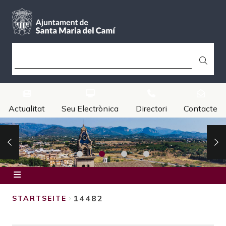
Direkt
zum
Inhalt
SUCHE
Actualitat
Seu Electrònica
Directori
Contacte
Inici
14482
STARTSEITE
Ajuntament
BREADCRUMB