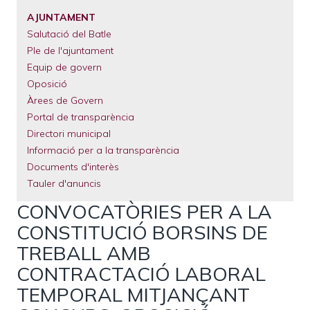
El
Municipi
AJUNTAMENT
Salutació del Batle
Serveis
Municipals
Ple de l'ajuntament
Equip de govern
Tràmits
Oposició
Àrees de Govern
Portal de transparència
Directori municipal
Informació per a la transparència
Documents d'interès
Tauler d'anuncis
CONVOCATÒRIES PER A LA
CONSTITUCIÓ BORSINS DE
TREBALL AMB
CONTRACTACIÓ LABORAL
TEMPORAL MITJANÇANT