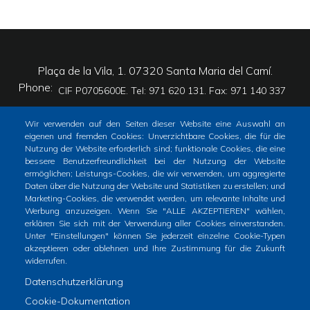
Plaça de la Vila, 1. 07320 Santa Maria del Camí.
Phone
CIF P0705600E. Tel: 971 620 131. Fax: 971 140 337
Wir verwenden auf den Seiten dieser Website eine Auswahl an
eigenen und fremden Cookies: Unverzichtbare Cookies, die für die
Nutzung der Website erforderlich sind; funktionale Cookies, die eine
bessere Benutzerfreundlichkeit bei der Nutzung der Website
ermöglichen; Leistungs-Cookies, die wir verwenden, um aggregierte
Inici
Tràmits
Totes les notícies
Daten über die Nutzung der Website und Statistiken zu erstellen; und
Footer
Marketing-Cookies, die verwendet werden, um relevante Inhalte und
menu
Werbung anzuzeigen. Wenn Sie "ALLE AKZEPTIEREN" wählen,
Horari atenció al públic
erklären Sie sich mit der Verwendung aller Cookies einverstanden.
1
Unter "Einstellungen" können Sie jederzeit einzelne Cookie-Typen
De dilluns a dimecres i divendres: de 9 a 14h
akzeptieren oder ablehnen und Ihre Zustimmung für die Zukunft
-
Dijous: de 9 a 19h
widerrufen.
Home
Datenschutzerklärung
2
Cookie-Dokumentation