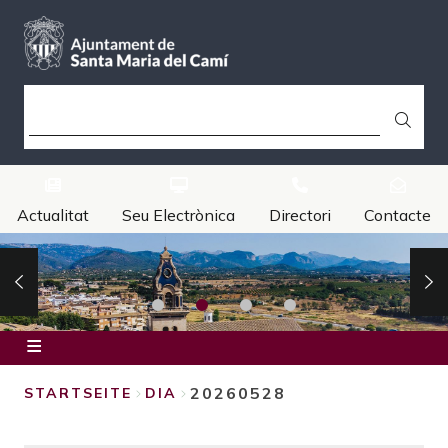
Direkt
zum
Inhalt
SUCHE
Actualitat
Seu Electrònica
Directori
Contacte
Inici
20260528
STARTSEITE
DIA
Ajuntament
BREADCRUMB