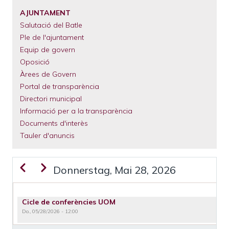
El
Municipi
AJUNTAMENT
Salutació del Batle
Serveis
Municipals
Ple de l'ajuntament
Equip de govern
Tràmits
Oposició
Àrees de Govern
Portal de transparència
Directori municipal
Informació per a la transparència
Documents d'interès
Tauler d'anuncis
Zurück
Weiter
Donnerstag, Mai 28, 2026
SEITENNUMMERIERUNG
Cicle de conferències UOM
Do., 05/28/2026 - 12:00