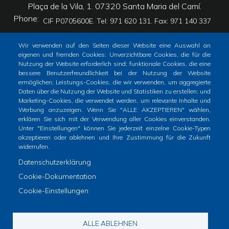
Plaça de la Vila, 1. 07320 Santa Maria del Camí.
Phone
CIF P0705600E. Tel: 971 620 131. Fax: 971 140 337
Wir verwenden auf den Seiten dieser Website eine Auswahl an
eigenen und fremden Cookies: Unverzichtbare Cookies, die für die
Nutzung der Website erforderlich sind; funktionale Cookies, die eine
bessere Benutzerfreundlichkeit bei der Nutzung der Website
ermöglichen; Leistungs-Cookies, die wir verwenden, um aggregierte
Inici
Tràmits
Totes les notícies
Daten über die Nutzung der Website und Statistiken zu erstellen; und
Footer
Marketing-Cookies, die verwendet werden, um relevante Inhalte und
menu
Werbung anzuzeigen. Wenn Sie "ALLE AKZEPTIEREN" wählen,
Horari atenció al públic
erklären Sie sich mit der Verwendung aller Cookies einverstanden.
1
Unter "Einstellungen" können Sie jederzeit einzelne Cookie-Typen
De dilluns a dimecres i divendres: de 9 a 14h
akzeptieren oder ablehnen und Ihre Zustimmung für die Zukunft
-
Dijous: de 9 a 19h
widerrufen.
Home
Datenschutzerklärung
2
Cookie-Dokumentation
Cookie-Einstellungen
Avís legal
Politica de privacitat a Xarxes Socials
ALLE ABLEHNEN