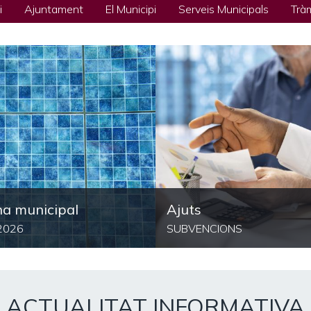
i
Ajuntament
El Municipi
Serveis Municipals
Trà
na municipal
Ajuts
2026
SUBVENCIONS
ACTUALITAT INFORMATIVA