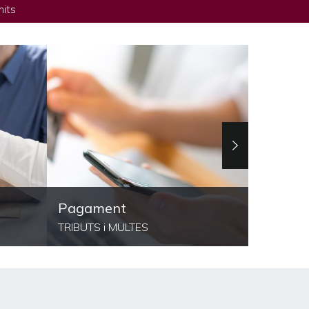
mits
Pagament
Tauler
TRIBUTS i MULTES
D'ANUNC