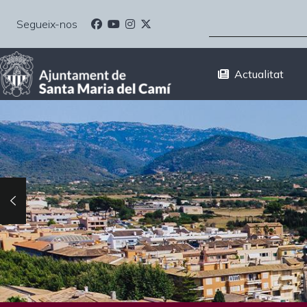
Vés
CERCA
al
Segueix-nos
contingut
Actualitat