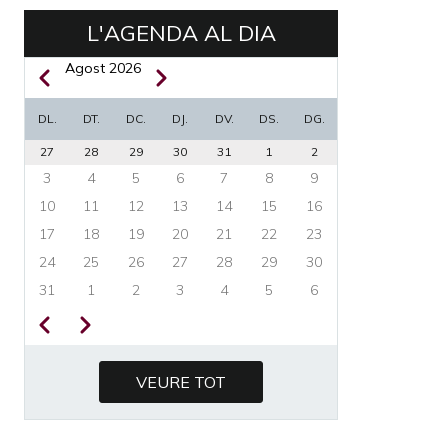
L'AGENDA AL DIA
Agost 2026
Previous
Next
PAGINACIÓ
DL.
DT.
DC.
DJ.
DV.
DS.
DG.
27
28
29
30
31
1
2
3
4
5
6
7
8
9
10
11
12
13
14
15
16
17
18
19
20
21
22
23
24
25
26
27
28
29
30
31
1
2
3
4
5
6
Previous
Next
PAGINACIÓ
VEURE TOT