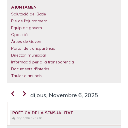
D'ARIADNA
El
Municipi
AJUNTAMENT
Salutació del Batle
Serveis
Municipals
Ple de l'ajuntament
Equip de govern
Tràmits
Oposició
Àrees de Govern
Portal de transparència
Directori municipal
Informació per a la transparència
Documents d'interès
Tauler d'anuncis
Previous
Next
dijous, Novembre 6, 2025
PAGINACIÓ
POÈTICA DE LA SENSUALITAT
dj., 06/11/2025 - 12:00