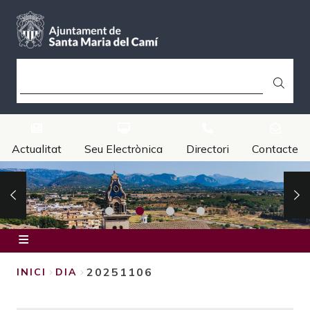
Vés
al
contingut
CERCA
Actualitat
Seu Electrònica
Directori
Contacte
Inici
20251106
INICI
DIA
Ajuntament
FIL