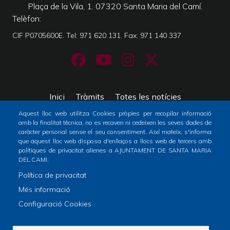
Plaça de la Vila, 1. 07320 Santa Maria del Camí.
Telèfon
CIF P0705600E. Tel: 971 620 131. Fax: 971 140 337
Inici
Tràmits
Totes les notícies
Footer
Aquest lloc web utilitza Cookies pròpies per recopilar informació
menu
amb la finalitat tècnica, no es recaven ni cedeixen les seves dades de
Horari atenció al públic
caràcter personal sense el seu consentiment. Així mateix, s'informa
1
que aquest lloc web disposa d'enllaços a llocs web de tercers amb
De dilluns a dimecres i divendres: de 9 a 14h
polítiques de privacitat alienes a AJUNTAMENT DE SANTA MARIA
-
Dijous: de 9 a 19h
DEL CAMI.
Home
Política de privacitat
2
Més informació
Configuració Cookies